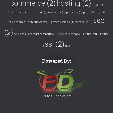
commerce
(2)
hosting
(2)
https
(1)
marketplace
(1)
mercadopago
(1)
newsletter
(1)
pasarelas
(1)
paypal
(1)
payu
(1)
seo
posicionamiento en buscadores
(1)
redes sociales
(1)
responsive
(1)
(2)
servicios
(1)
servidor compartido
(1)
servidor dedicado
(1)
sitios multilingues
ssl
(2)
(1)
tls
(1)
Powered By:
FrutosDigitales.net