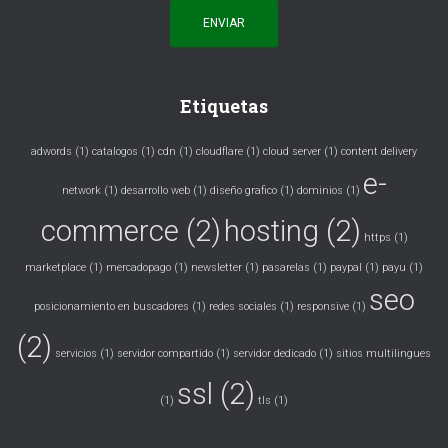
Etiquetas
adwords
(1)
catalogos
(1)
cdn
(1)
cloudflare
(1)
cloud server
(1)
content delivery
e-
network
(1)
desarrollo web
(1)
diseño grafico
(1)
dominios
(1)
commerce
(2)
hosting
(2)
https
(1)
marketplace
(1)
mercadopago
(1)
newsletter
(1)
pasarelas
(1)
paypal
(1)
payu
(1)
seo
posicionamiento en buscadores
(1)
redes sociales
(1)
responsive
(1)
(2)
servicios
(1)
servidor compartido
(1)
servidor dedicado
(1)
sitios multilingues
ssl
(2)
(1)
tls
(1)