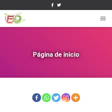
C
A
M
B
I
A
R
Página de inicio
M
O
D
O
D
E
N
A
V
E
G
A