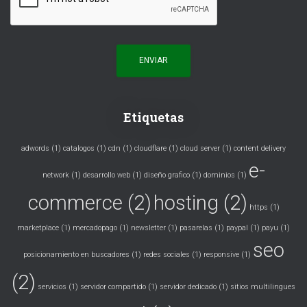
Etiquetas
adwords
(1)
catalogos
(1)
cdn
(1)
cloudflare
(1)
cloud server
(1)
content delivery
e-
network
(1)
desarrollo web
(1)
diseño grafico
(1)
dominios
(1)
commerce
(2)
hosting
(2)
https
(1)
marketplace
(1)
mercadopago
(1)
newsletter
(1)
pasarelas
(1)
paypal
(1)
payu
(1)
seo
posicionamiento en buscadores
(1)
redes sociales
(1)
responsive
(1)
(2)
servicios
(1)
servidor compartido
(1)
servidor dedicado
(1)
sitios multilingues