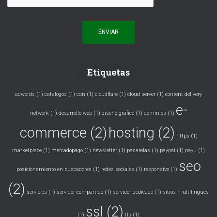
Etiquetas
adwords
(1)
catalogos
(1)
cdn
(1)
cloudflare
(1)
cloud server
(1)
content delivery
e-
network
(1)
desarrollo web
(1)
diseño grafico
(1)
dominios
(1)
commerce
(2)
hosting
(2)
https
(1)
marketplace
(1)
mercadopago
(1)
newsletter
(1)
pasarelas
(1)
paypal
(1)
payu
(1)
seo
posicionamiento en buscadores
(1)
redes sociales
(1)
responsive
(1)
(2)
servicios
(1)
servidor compartido
(1)
servidor dedicado
(1)
sitios multilingues
ssl
(2)
(1)
tls
(1)