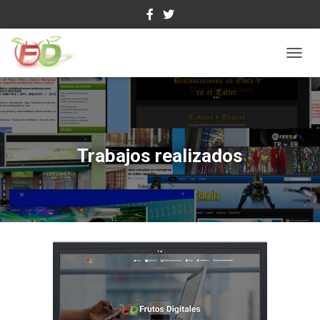
C
A
M
B
I
A
R
Trabajos realizados
M
O
D
O
D
E
N
A
V
E
G
A